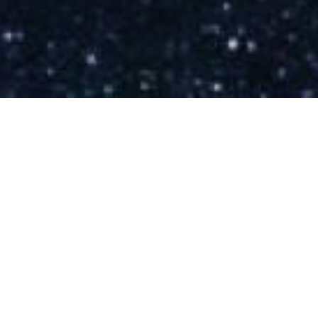
Il Perugino a Corciano:
la Pala dell’Assunta, storie d’arte e
devozione locale